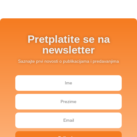
Pretplatite se na
newsletter
Saznajte prvi novosti o publikacijama i predavanjima