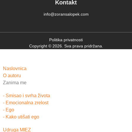
Kontakt
info@zoransalopek.com
Politika privatnosti
Copyright © 2026. Sva prava pridržana.
Naslovnica
O autoru
Zanima me
- Smisao i svrha života
- Emocionalna zrelost
- Ego
- Kako utišati ego
Udruga MIEZ