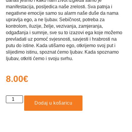
danas jesmo i kako nam život izgleda samo je
manifestacija, posljedica naše zrelosti. Sva patnja i
negativne emocije samo su alarm naše duše da nama
upravlja ego, a ne ljubav. Sebičnost, potreba za
kontrolom, iluzije, želje, vezivanja, zamjeranja,
odgađanja i sumnje, sve su to izazovi ega koje možemo
prevladati uz pomoć svjesnosti, savjesti i hrabrosti na
putu do istine. Kada utišamo ego, otkrijemo svoj put i
slijedimo istinu, spoznat ćemo ljubav. Kada spoznamo
ljubav, otkriti ćemo i svoju svrhu.
8.00
€
Dodaj u košaricu