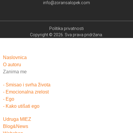
info@zoransalopek.com
Politika privatnosti
Copyright © 2026. Sva prava pridržana.
Naslovnica
O autoru
Zanima me
- Smisao i svrha života
- Emocionalna zrelost
- Ego
- Kako utišati ego
Udruga MIEZ
Blog&News