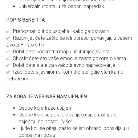
Univerzalnu formulu za osobni napredak
POPIS BENEFITA
✅ Prepoznati put do uspjeha i kako ga ostvariti
✅ Razumijet ćete zašto se isti obrasci ponavljaju u vašem
životu – i što s tim
✅ Dobit ćete konkretnu mapu unutarnjeg svijeta
✅ Shvatit ćete što vaše emocije zaista govore o vama
✅ Dobit ćete alate za svakodnevno napredovanje
✅ Izaći ćete s jasnijom slikom tko ste, gdje ste i kamo
trebate ići
ZA KOGA JE WEBINAR NAMIJENJEN
Osobe koje traže uspjeh
Osobe koje su postigle vanjski uspjeh, ali ipak
osjećaju da postoji “više”
Ljude koji se pitaju zašto se isti obrasci ponavljaju u
odnosima i poslu