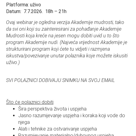
Platforma: uživo
Datum: 7.7.2026. 18h – 21h
Ovaj webinar je ogledna verzija Akademije mudrosti, tako
da svi oni koji su zainteresirani za pohađanje Akademije
Mudrosti koja kreće na jesen mogu dobiti uvid u to što
program Akademije nudi. (Najveća vrijednost Akademije je
strukturirani program koji ćete tu vidjeti i razmjena
iskustva/povezivanje unutar polaznika koje možete iskusiti
uživo.)
SVI POLAZNICI DOBIVAJU SNIMKU NA SVOJ EMAIL
Što će polaznici dobiti
:
Šira perspektiva života i uspjeha
Jasno razumijevanje uspjeha i koraka koji vode do
njega
Alati i tehnike za ostvarivanje uspjeha
Razumijevanje materijalno/duhovnog uspjeha