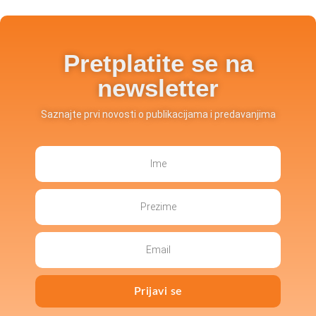
Pretplatite se na
newsletter
Saznajte prvi novosti o publikacijama i predavanjima
Prijavi se