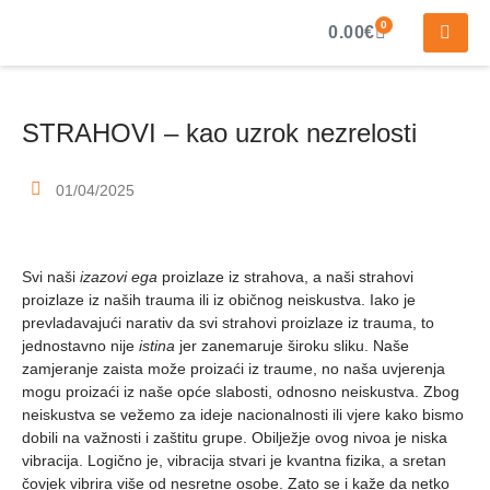
0
0.00
€
STRAHOVI – kao uzrok nezrelosti
01/04/2025
Svi naši
izazovi ega
proizlaze iz strahova, a naši strahovi
proizlaze iz naših trauma ili iz običnog neiskustva. Iako je
prevladavajući narativ da svi strahovi proizlaze iz trauma, to
jednostavno nije
istina
jer zanemaruje široku sliku. Naše
zamjeranje zaista može proizaći iz traume, no naša uvjerenja
mogu proizaći iz naše opće slabosti, odnosno neiskustva. Zbog
neiskustva se vežemo za ideje nacionalnosti ili vjere kako bismo
dobili na važnosti i zaštitu grupe. Obilježje ovog nivoa je niska
vibracija. Logično je, vibracija stvari je kvantna fizika, a sretan
čovjek vibrira više od nesretne osobe. Zato se i kaže da netko