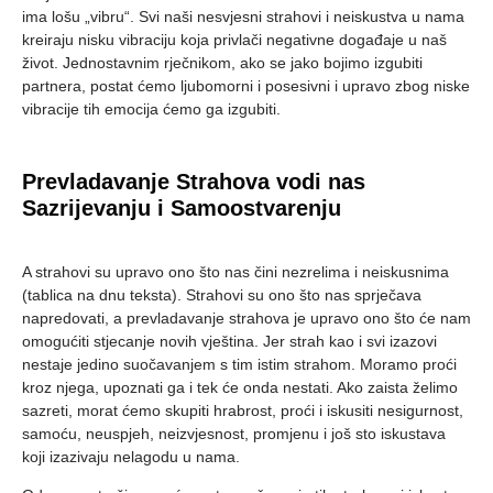
ima lošu „vibru“.
Svi naši nesvjesni strahovi i neiskustva u nama
kreiraju nisku vibraciju koja privlači negativne događaje u naš
život
. Jednostavnim rječnikom, ako se jako bojimo izgubiti
partnera, postat ćemo ljubomorni i posesivni i upravo zbog niske
vibracije tih emocija ćemo ga izgubiti.
Prevladavanje Strahova vodi nas
Sazrijevanju i Samoostvarenju
A strahovi su upravo ono što nas čini nezrelima i neiskusnima
(tablica na dnu teksta). Strahovi su ono što nas sprječava
napredovati, a
prevladavanje strahova je upravo ono što će nam
omogućiti stjecanje novih vještina
. Jer strah kao i svi izazovi
nestaje jedino suočavanjem s tim istim strahom. Moramo proći
kroz njega, upoznati ga i tek će onda nestati. Ako zaista želimo
sazreti, morat ćemo skupiti hrabrost, proći i iskusiti nesigurnost,
samoću, neuspjeh, neizvjesnost, promjenu i još sto iskustava
koji izazivaju nelagodu u nama.