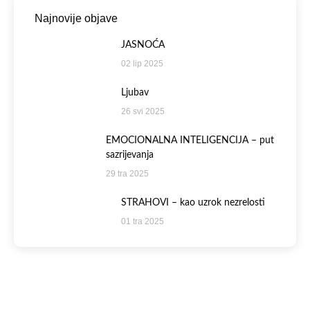
Najnovije objave
JASNOĆA
02 lip 2025
Ljubav
26 svi 2025
EMOCIONALNA INTELIGENCIJA – put
sazrijevanja
29 tra 2025
STRAHOVI – kao uzrok nezrelosti
01 tra 2025
Zanima vas više
?