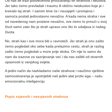
Od nas se traži posvećenost proučavanju tih strahova i iskustva.
Jer tako ćemo prevladati i traumu ili obično neiskustvo koje je i
kreiralo taj strah. I samim time će i neuspjeh i promjena i
samoća postati jednostavno nevažna. A kada nema straha i sve
od navedenog nam postane nevažno, sve ćemo to
privući u svoj
život samo zato što je strah upravo ono što to udaljava iz našeg
života
.
No, strah kao i sve mora biti u ravnoteži. Jer strah je ono zašto
ćemo pogledati oko sebe kada prelazimo cestu, strah je razlog
zašto ćemo pogledati u more prije skoka. On nije tu samo da
nam da izazove za sazrijevanje već i da nas zaštiti od stvarnih
opasnosti iz vanjskog svijeta.
A jedini način da nadvladamo naše strahove i naučimo vještine
samoostvarenja je upotrijebiti naš jedini alat protiv ega – našu
emocionalnu inteligenciju
Popis svjesnih i nesvjesnih strahova